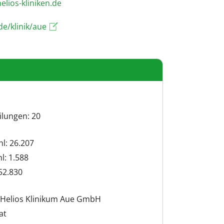
h@eua.retsamtsop
de/klinik/aue
ilungen: 20
hl: 26.207
hl: 1.588
52.830
 Helios Klinikum Aue GmbH
at