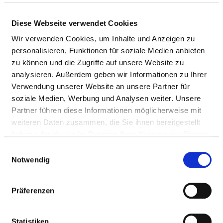
Diese Webseite verwendet Cookies
Wir verwenden Cookies, um Inhalte und Anzeigen zu
personalisieren, Funktionen für soziale Medien anbieten
zu können und die Zugriffe auf unsere Website zu
Landkreis-
Suche
analysieren. Außerdem geben wir Informationen zu Ihrer
Verwendung unserer Website an unsere Partner für
soziale Medien, Werbung und Analysen weiter. Unsere
Suche nach Krankenhäusern in den Landkreisen von
Partner führen diese Informationen möglicherweise mit
Sachsen.
weiteren Daten zusammen, die Sie ihnen bereitgestellt
Zur Landkreis-Suche
haben oder die sie im Rahmen Ihrer Nutzung der Dienste
gesammelt haben.
Einwilligungsauswahl
Notwendig
Präferenzen
Statistiken