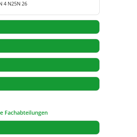
7N 4 N25N 26
le Fachabteilungen