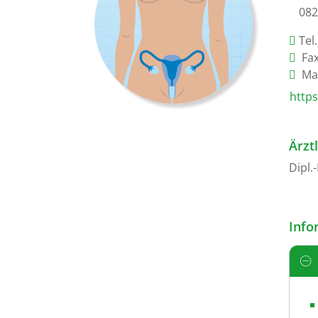
082
Tel
Fax
Mai
https
Ärzt
Dipl.
Info