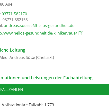
80 Aue
.:
03771-582170
: 03771-582155
l:
ed.tiehdnuseg-soileh@esseus.saerdna
://www.helios-gesundheit.de/kliniken/aue/
liche Leitung
-Med. Andreas Süße (Chefarzt)
rmationen und Leistungen der Fachabteilung
FALLZAHLEN
Vollstationäre Fallzahl: 1.773