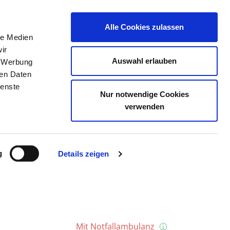
Alle Cookies zulassen
le Medien
E
DAS KRS
STELLENBÖRSE
KONTAKT
ir
Auswahl erlauben
, Werbung
ren Daten
ienste
Nur notwendige Cookies
 AUE
verwenden
g
Details zeigen
Mit Notfallambulanz