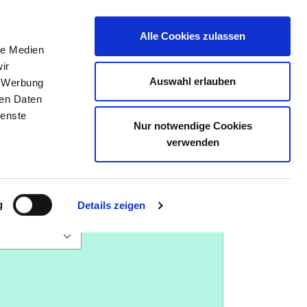
Alle Cookies zulassen
le Medien
E
DAS KRS
STELLENBÖRSE
KONTAKT
ir
Auswahl erlauben
, Werbung
ren Daten
ienste
Nur notwendige Cookies
üllen, also bestimmte Angebote oder
verwenden
g
Details zeigen
is?