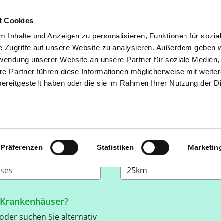
t Cookies
 Inhalte und Anzeigen zu personalisieren, Funktionen für sozia
SUCHEN
TIPPS & HILF
e Zugriffe auf unsere Website zu analysieren. Außerdem geben w
rwendung unserer Website an unsere Partner für soziale Medien
re Partner führen diese Informationen möglicherweise mit weite
NG, LEISTUNGEN, STRUKTUR
ereitgestellt haben oder die sie im Rahmen Ihrer Nutzung der D
t nach Krankenhäusern suchen, die bestimmte Kriterien erf
ebnis
Präferenzen
Statistiken
Marketin
ankenhaus?
Suche in welchem Umkre
e Krankenhäuser?
 oder suchen Sie alternativ