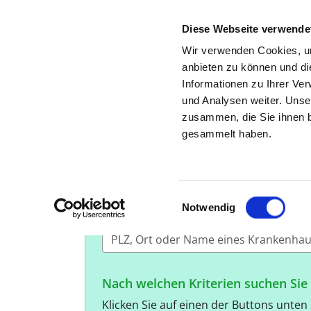
Diese Webseite verwende
Wir verwenden Cookies, um
anbieten zu können und di
Informationen zu Ihrer Ve
und Analysen weiter. Unse
SUCHE NACH AUSSTATTU
zusammen, die Sie ihnen b
gesammelt haben.
Mit der geführten Suche können Sie geziel
Ausstattungen haben.
Mit jedem Klick verfeinern Sie das Sucherg
Einwilligungsauswahl
Notwendig
In welcher Region suchen Sie ein Kr
Nach welchen Kriterien suchen Si
Klicken Sie auf einen der Buttons unten