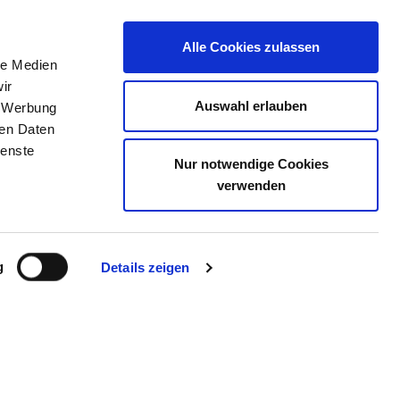
Alle Cookies zulassen
le Medien
E
DAS KRS
STELLENBÖRSE
KONTAKT
ir
Auswahl erlauben
, Werbung
ren Daten
ienste
Nur notwendige Cookies
BERG
verwenden
g
Details zeigen