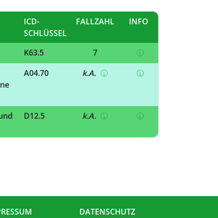
ICD-
FALLZAHL
INFO
SCHLÜSSEL
K63.5
7
A04.70
k.A.
hne
 und
D12.5
k.A.
PRESSUM
DATENSCHUTZ