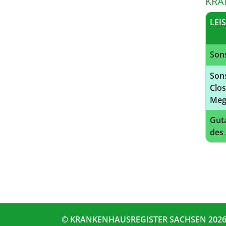
KRA
LEI
Sons
Sons
Clos
Meg
Gut
des
© KRANKENHAUSREGISTER SACHSEN 202