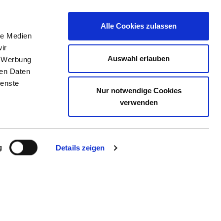
Alle Cookies zulassen
le Medien
E
DAS KRS
STELLENBÖRSE
KONTAKT
ir
Auswahl erlauben
, Werbung
ren Daten
ienste
Nur notwendige Cookies
BERG
verwenden
g
Details zeigen