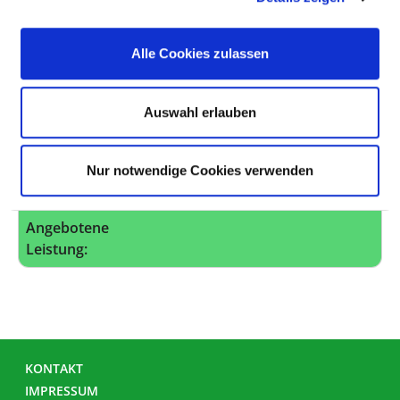
Angebotene
Leistung:
Alle Cookies zulassen
VOR- UND NACHSTATIONÄRE LEISTUNGEN
Ambulanzarzt/-
Vor- und nachstationäre
Auswahl erlauben
ärztin:
Leistungen nach § 115a
SGB V (AM11)
Nur notwendige Cookies verwenden
Kommentar:
Angebotene
Leistung:
KONTAKT
IMPRESSUM