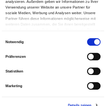
analysieren. Außerdem geben wir Informationen zu Ihrer
AMBULANTE
Verwendung unserer Website an unsere Partner für
BEHANDLUNGSMÖGLICHKEITEN
soziale Medien, Werbung und Analysen weiter. Unsere
Partner führen diese Informationen möglicherweise mit
NOTFALLAMBULANZ
weiteren Daten zusammen, die Sie ihnen bereitgestellt
haben oder die sie im Rahmen Ihrer Nutzung der Dienste
Ambulanzarzt/-
Notfallambulanz (24h)
gesammelt haben.
ärztin:
(AM08)
Einwilligungsauswahl
Notwendig
Kommentar:
Angebotene
Sonstiges -
Präferenzen
Leistung:
Versorgungsschwerpunkt
Urologie und Nephrologie
Statistiken
PRIVATAMBULANZ
Marketing
Ambulanzarzt/-
Privatambulanz (AM07)
ärztin:
Kommentar:
Details zeigen