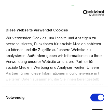
Togg
Diese Webseite verwendet Cookies
Startseite der Fachabteilung
Wir verwenden Cookies, um Inhalte und Anzeigen zu
personalisieren, Funktionen für soziale Medien anbieten
zu können und die Zugriffe auf unsere Website zu
HELIOS KLINIKUM AUE
analysieren. Außerdem geben wir Informationen zu Ihrer
Verwendung unserer Website an unsere Partner für
soziale Medien, Werbung und Analysen weiter. Unsere
Partner führen diese Informationen möglicherweise mit
weiteren Daten zusammen, die Sie ihnen bereitgestellt
haben oder die sie im Rahmen Ihrer Nutzung der Dienste
gesammelt haben.
Einwilligungsauswahl
Notwendig
GASTROENTEROLOGIE