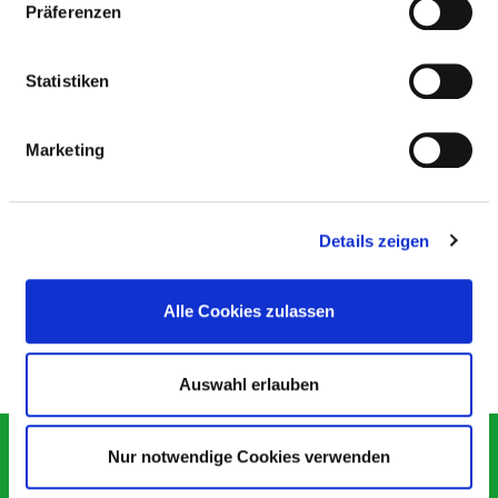
Präferenzen
ÄRZTLICHE FACHEXPERTISE
Innere Medizin und Pneumologie (AQ30)
Statistiken
Innere Medizin und Gastroenterologie (AQ26)
Marketing
Innere Medizin (AQ23)
Schlafmedizin (ZF39)
Details zeigen
Allergologie (ZF03)
Diabetologie (ZF07)
Alle Cookies zulassen
Auswahl erlauben
KONTAKT
Nur notwendige Cookies verwenden
IMPRESSUM