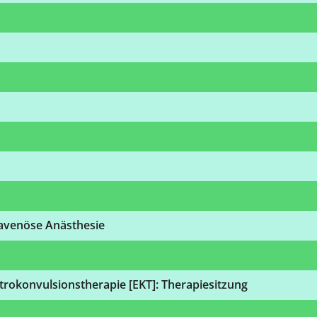
ravenöse Anästhesie
trokonvulsionstherapie [EKT]: Therapiesitzung