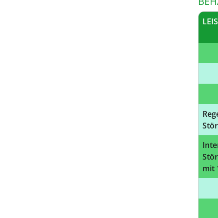
BEH
LEI
Reg
Stö
Int
Stö
mit