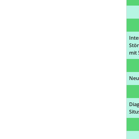
Int
Stö
mit
Neu
Dia
Situ