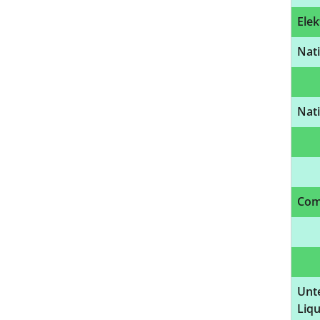
Elek
Nat
Nat
Com
Unt
Liq