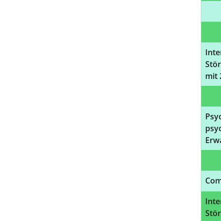
Int
Stö
mit
Psy
psy
Erw
Com
Int
Stö