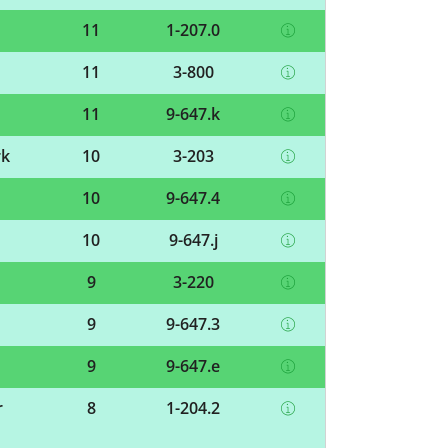
11
1-207.0
11
3-800
11
9-647.k
rk
10
3-203
10
9-647.4
10
9-647.j
9
3-220
9
9-647.3
9
9-647.e
r
8
1-204.2