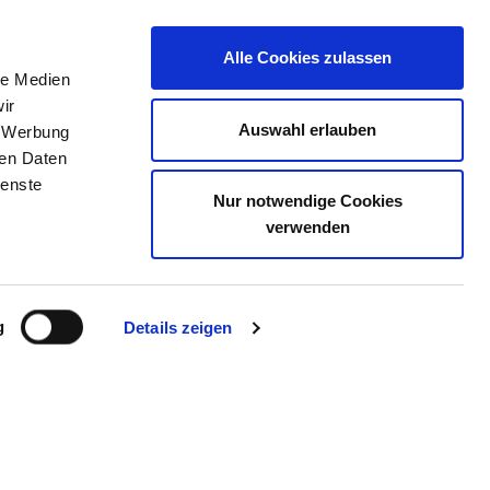
Alle Cookies zulassen
le Medien
E
DAS KRS
STELLENBÖRSE
KONTAKT
ir
Auswahl erlauben
, Werbung
ren Daten
ienste
Nur notwendige Cookies
 AUE
verwenden
g
Details zeigen