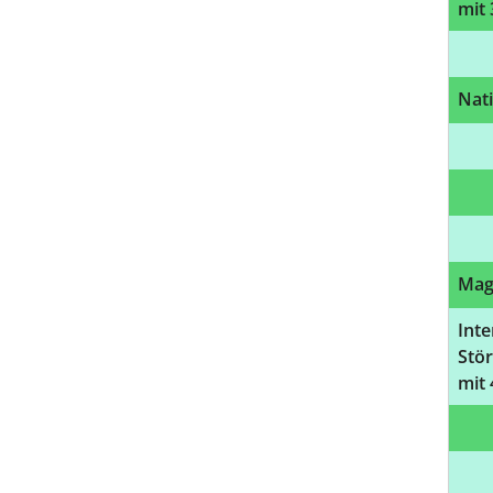
mit
Nat
Mag
Int
Stö
mit