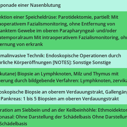
ponade einer Nasenblutung
ktion einer Speicheldrüse: Parotidektomie, partiell: Mit
aoperativem Fazialismonitoring, ohne Entfernung von
ranktem Gewebe im oberen Parapharyngeal- und/oder
atemporalraum Mit intraoperativem Fazialismonitoring, oh
fernung von erkrank
imalinvasive Technik: Endoskopische Operationen durch
rliche Körperöffnungen [NOTES]: Sonstige Sonstige
rkutane) Biopsie an Lymphknoten, Milz und Thymus mit
uerung durch bildgebende Verfahren: Lymphknoten, zervik
oskopische Biopsie an oberem Verdauungstrakt, Gallengä
 Pankreas: 1 bis 5 Biopsien am oberen Verdauungstrakt
ration am Siebbein und an der Keilbeinhöhle: Ethmoidekto
onasal: Ohne Darstellung der Schädelbasis Ohne Darstellu
Schädelbasis