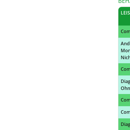
BEH
LEI
Com
And
Mon
Nich
Com
Dia
Ohn
Com
Com
Dia