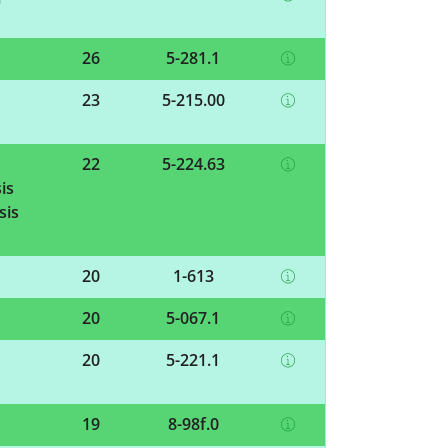
26
5-281.1
23
5-215.00
22
5-224.63
is
sis
20
1-613
20
5-067.1
20
5-221.1
19
8-98f.0