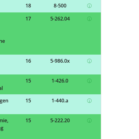
18
8-500
17
5-262.04
ne
16
5-986.0x
15
1-426.0
al
ngen
15
1-440.a
mie,
15
5-222.20
ng