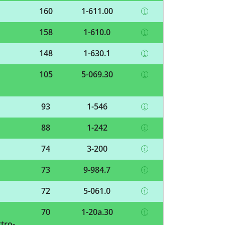
160
1-611.00
158
1-610.0
148
1-630.1
105
5-069.30
93
1-546
88
1-242
74
3-200
73
9-984.7
72
5-061.0
70
1-20a.30
tro-