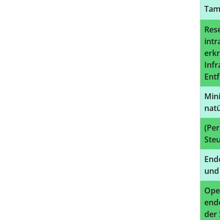
Tam
Rese
intr
erk
Infr
Ent
Min
natü
(Pe
Ste
End
und
Ope
end
der 