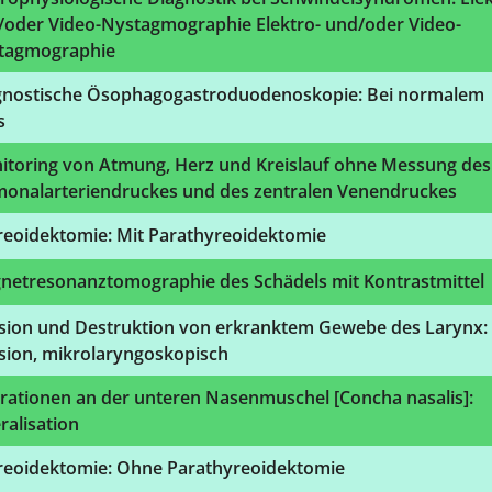
/oder Video-Nystagmographie Elektro- und/oder Video-
tagmographie
gnostische Ösophagogastroduodenoskopie: Bei normalem
s
itoring von Atmung, Herz und Kreislauf ohne Messung des
monalarteriendruckes und des zentralen Venendruckes
reoidektomie: Mit Parathyreoidektomie
netresonanztomographie des Schädels mit Kontrastmittel
ision und Destruktion von erkranktem Gewebe des Larynx:
sion, mikrolaryngoskopisch
rationen an der unteren Nasenmuschel [Concha nasalis]:
ralisation
reoidektomie: Ohne Parathyreoidektomie