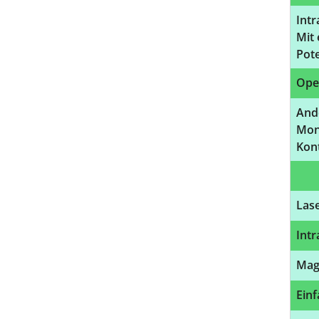
Intr
Mit 
Pote
Ope
And
Mon
Kont
Las
Int
Mag
Einf