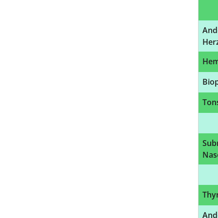
Ande
Herz
Hem
Bio
Tons
Sub
Nas
Thy
And