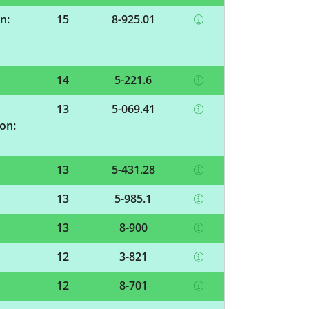
n:
15
8-925.01
14
5-221.6
13
5-069.41
on:
13
5-431.28
13
5-985.1
13
8-900
12
3-821
12
8-701