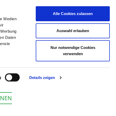
Alle Cookies zulassen
le Medien
E
DAS KRS
STELLENBÖRSE
KONTAKT
ir
Auswahl erlauben
, Werbung
ren Daten
ienste
Nur notwendige Cookies
 AUE
verwenden
g
Details zeigen
ONEN