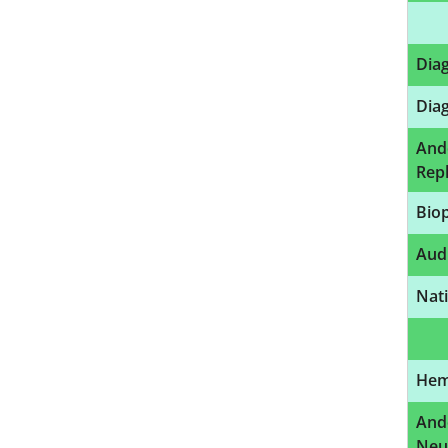
Diag
Dia
And
Rep
Bio
Aud
Nat
Hem
And
Neu