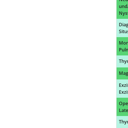
und
Nys
Dia
Situ
Mon
Pul
Thy
Mag
Exz
Exzi
Ope
Late
Thy