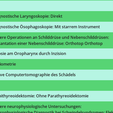
nostische Laryngoskopie: Direkt
gnostische Ösophagoskopie: Mit starrem Instrument
ere Operationen an Schilddrüse und Nebenschilddrüsen:
lantation einer Nebenschilddrüse: Orthotop Orthotop
psie am Oropharynx durch Inzision
iometrie
ive Computertomographie des Schädels
ithyreoidektomie: Ohne Parathyreoidektomie
ere neurophysiologische Untersuchungen:
rophysiologische Diagnostik bei Schwindelsyndromen: Elek