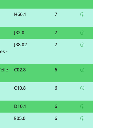
H66.1
7
J32.0
7
J38.02
7
es -
eile
C02.8
6
C10.8
6
D10.1
6
E05.0
6