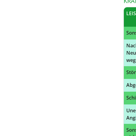
KRA
LEI
Sons
Nac
Neu
weg
Stör
Abg
Sch
Uner
Ang
Sons