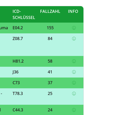
ICD-
FALLZAHL
INFO
SCHLÜSSEL
ruma
E04.2
155
Z08.7
84
H81.2
58
J36
41
C73
37
-
T78.3
25
d
C44.3
24