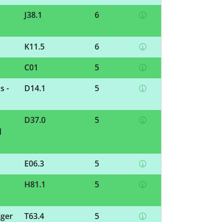
J38.1
6
K11.5
6
C01
5
s -
D14.1
5
D37.0
5
d
E06.3
5
H81.1
5
iger
T63.4
5