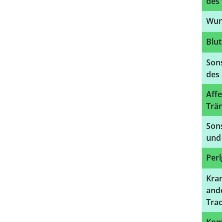
des
Wun
Blu
Son
des
Affe
Trä
Son
und
Per
Kra
ande
Tra