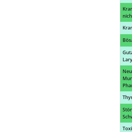
Kra
nich
Kran
Bös
Gut
Lar
Neu
Mun
Pha
Thyr
Stör
Sch
Toxi