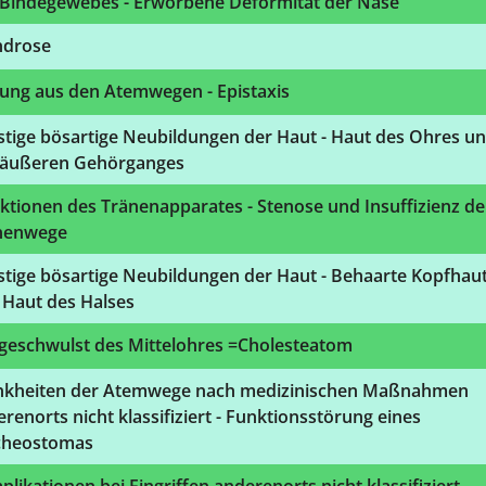
 Bindegewebes - Erworbene Deformität der Nase
drose
tung aus den Atemwegen - Epistaxis
stige bösartige Neubildungen der Haut - Haut des Ohres u
 äußeren Gehörganges
ktionen des Tränenapparates - Stenose und Insuffizienz de
nenwege
stige bösartige Neubildungen der Haut - Behaarte Kopfhau
 Haut des Halses
lgeschwulst des Mittelohres =Cholesteatom
nkheiten der Atemwege nach medizinischen Maßnahmen
renorts nicht klassifiziert - Funktionsstörung eines
cheostomas