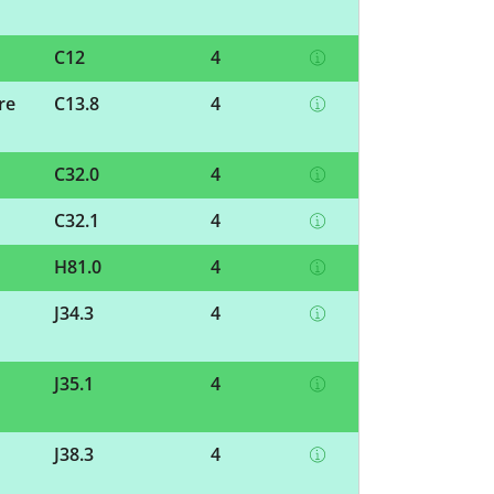
C12
4
re
C13.8
4
C32.0
4
C32.1
4
H81.0
4
J34.3
4
J35.1
4
J38.3
4