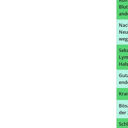
Komp
Blut
ande
Nac
Neu
weg
Sek
Lym
Hal
Guta
end
Kran
Bösa
der
Schl