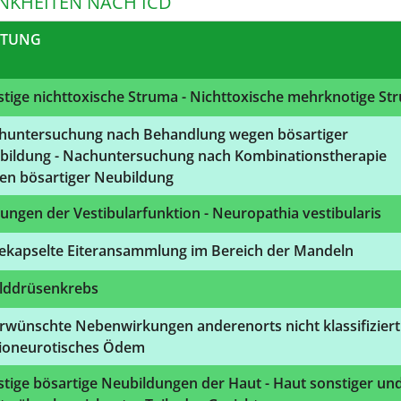
NKHEITEN NACH ICD
STUNG
tige nichttoxische Struma - Nichttoxische mehrknotige St
huntersuchung nach Behandlung wegen bösartiger
bildung - Nachuntersuchung nach Kombinationstherapie
en bösartiger Neubildung
ungen der Vestibularfunktion - Neuropathia vestibularis
ekapselte Eiteransammlung im Bereich der Mandeln
ilddrüsenkrebs
wünschte Nebenwirkungen anderenorts nicht klassifiziert 
ioneurotisches Ödem
tige bösartige Neubildungen der Haut - Haut sonstiger un