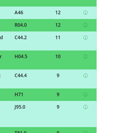
A46
12
R04.0
12
nd
C44.2
11
r
H04.5
10
t
C44.4
9
H71
9
J95.0
9