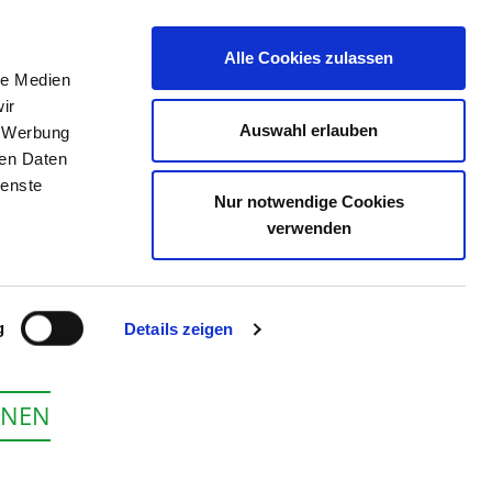
Alle Cookies zulassen
le Medien
E
DAS KRS
STELLENBÖRSE
KONTAKT
ir
Auswahl erlauben
, Werbung
ren Daten
ienste
Nur notwendige Cookies
 AUE
verwenden
g
Details zeigen
ONEN