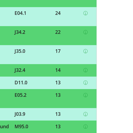
E04.1
24
J34.2
22
J35.0
17
J32.4
14
D11.0
13
E05.2
13
J03.9
13
 und
M95.0
13