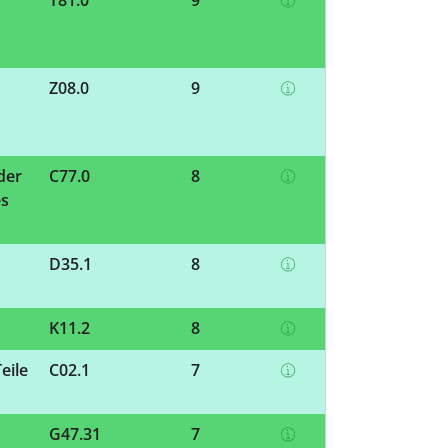
T81.0
9
Z08.0
9
der
C77.0
8
es
D35.1
8
K11.2
8
eile
C02.1
7
G47.31
7