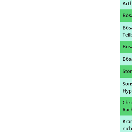
Art
Bösa
Bös
Tei
Bösa
Bösa
Stör
Son
Hyp
Chr
Rac
Kra
nich