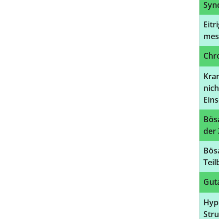
Syn
Eitr
meso
Chro
Kra
nich
Eins
Bösa
der
Bös
Tei
Gut
Hyp
Str