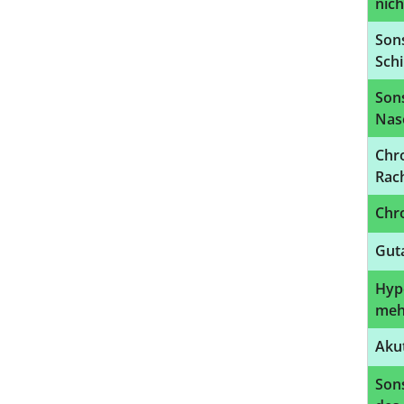
nich
Sons
Sch
Son
Nas
Chr
Rach
Chro
Guta
Hyp
meh
Akut
Son