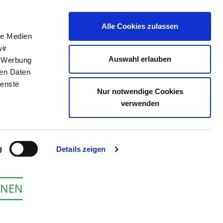
Alle Cookies zulassen
le Medien
E
DAS KRS
STELLENBÖRSE
KONTAKT
ir
Auswahl erlauben
, Werbung
ren Daten
ienste
Nur notwendige Cookies
 AUE
verwenden
g
Details zeigen
ONEN