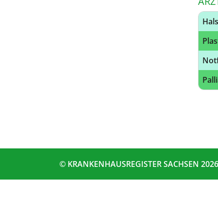
ÄRZ
Hal
Pla
Notf
Pall
© KRANKENHAUSREGISTER SACHSEN 202