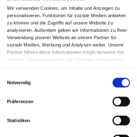
Wir verwenden Cookies, um Inhalte und Anzeigen zu
personalisieren, Funktionen für soziale Medien anbieten
zu können und die Zugriffe auf unsere Website zu
analysieren. Außerdem geben wir Informationen zu Ihrer
Verwendung unserer Website an unsere Partner für
soziale Medien, Werbung und Analysen weiter. Unsere
Waldstraße 7
Partner führen diese Informationen möglicherweise mit
82166 Gräfelfing
weiteren Daten zusammen, die Sie ihnen bereitgestellt
haben oder die sie im Rahmen Ihrer Nutzung der Dienste
Tel.:
089-8587-0
gesammelt haben.
Mail:
ed.kinilktraflow@ofni
Einwilligungsauswahl
Notwendig
Anfahrt
Präferenzen
http://www.wolfartklinik.de
Statistiken
Die WolfartKlinik ist eine moderne Klinik mit 105 
Betten und mehr als 250 Mitarbeitern. Über 7.000 