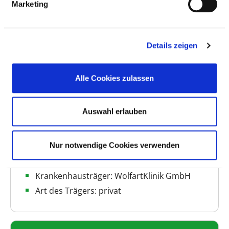
Marketing
Patienten werden im Jahr stationär versorgt, bis zu...
mehr
Details zeigen
BASIS-INFOS
Alle Cookies zulassen
Anzahl Betten: 105
Anzahl der Fachabteilungen: 4
Auswahl erlauben
Vollstationäre Fallzahl: 7.033
Nur notwendige Cookies verwenden
Ambulante Fallzahl: 300
Krankenhausträger: WolfartKlinik GmbH
Art des Trägers: privat