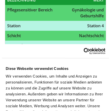
Pflegesensitiver Bereich
Gynäkologie und
Geburtshilfe
Station
Station 4
Schicht
Nachtschicht
Monatsbezogener
100,00 %
Erfüllungsgrad
Ausnahmetatbestände
0
Diese Webseite verwendet Cookies
Wir verwenden Cookies, um Inhalte und Anzeigen zu
BEZEICHNUNG
WERT
personalisieren, Funktionen für soziale Medien anbieten
Pflegesensitiver Bereich
Gynäkologie und
zu können und die Zugriffe auf unsere Website zu
Geburtshilfe
analysieren. Außerdem geben wir Informationen zu Ihrer
Verwendung unserer Website an unsere Partner für
Station
Station 4
soziale Medien, Werbung und Analysen weiter. Unsere