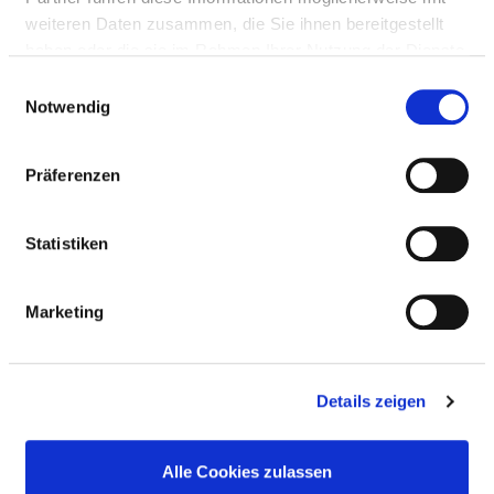
weiteren Daten zusammen, die Sie ihnen bereitgestellt
haben oder die sie im Rahmen Ihrer Nutzung der Dienste
gesammelt haben.
Einwilligungsauswahl
Karte vergrößern
Notwendig
Präferenzen
MEDIZINTECHNIKER (M/W/D)
Oßwaldstr. 1
Statistiken
82319 Starnberg
Marketing
Anfahrt
Berufsfeld:
Medizinisch-technischer Dienst
Details zeigen
Hierarchiestufe:
Sachbearbeiter / -in
Alle Cookies zulassen
Abteilung: