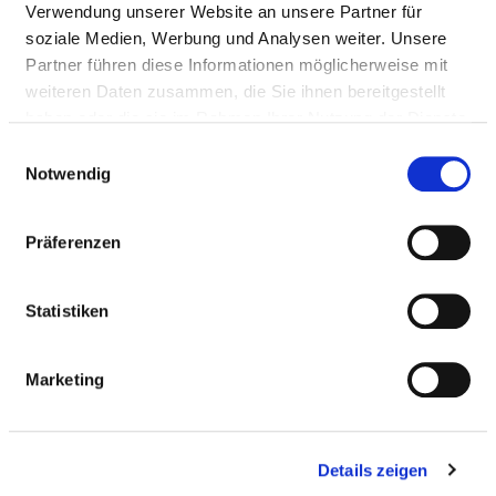
Verwendung unserer Website an unsere Partner für
Medizinisch-pflegerische Leistungen
soziale Medien, Werbung und Analysen weiter. Unsere
Partner führen diese Informationen möglicherweise mit
Service & Ausstattung
weiteren Daten zusammen, die Sie ihnen bereitgestellt
haben oder die sie im Rahmen Ihrer Nutzung der Dienste
MEDIZINISCHES LEISTUNGSANGEBOT
gesammelt haben.
Einwilligungsauswahl
DES KRANKENHAUSES
Notwendig
Präferenzen
Welche Krankheiten werden in diesem Krankenhaus
behandelt? Welche Behandlungsmethoden bietet
dieses Krankenhaus an?
Statistiken
Suchen Sie Krankheiten und Behandlungen, die in
diesem Krankenhaus behandelt oder durchgeführt
Marketing
werden, per Volltext-Suche.
Details zeigen