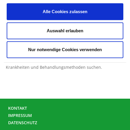
Hinweis: Wenn die Suche nach einer Krankheit oder
Behandlungsmethode nicht zu einem Treffer führt, kann
Alle Cookies zulassen
das auch daran liegen, dass das gesuchte Wort nicht in der
Datenbank vorhanden ist. Die Datenbank basiert wesentlich
Auswahl erlauben
auf medizinischer Fachsprache (ICD/OPS). Versuchen Sie es
dann mit einem Suchwort-Synonym.
Nur notwendige Cookies verwenden
Tipp: Bei den einzelnen Fachabteilungen dieses
Krankenhauses können Sie gezielt nach behandelten
Krankheiten und Behandlungsmethoden suchen.
KONTAKT
IMPRESSUM
DATENSCHUTZ