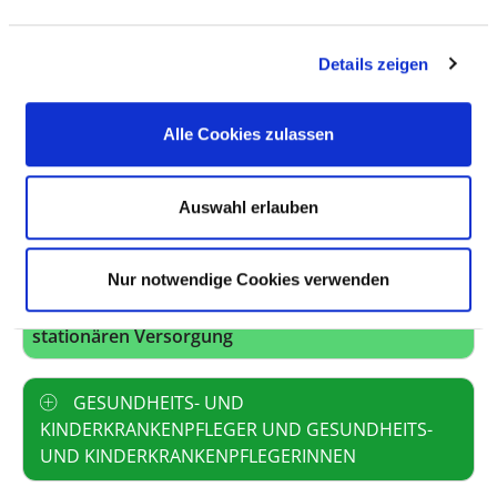
BERUFSGRUPPE
ANZAHL
ERLÄUTERUNG
Anzahl (gesamt)
0,00
Details zeigen
Personal mit direktem
0,00
Beschäftigungsverhältnis
Alle Cookies zulassen
Personal ohne direktes
0,00
Beschäftigungsverhältnis
Auswahl erlauben
Personal in der
0,00
ambulanten Versorgung
Nur notwendige Cookies verwenden
Personal in der
0,00
stationären Versorgung
GESUNDHEITS- UND
KINDERKRANKENPFLEGER UND GESUNDHEITS-
UND KINDERKRANKENPFLEGERINNEN