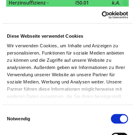
Herzinsuffizienz -
I50.01
k.A.
Rechtsherzinsuffizienz -
Sekundäre
Rechtsherzinsuffizienz
Intrazerebrale Blutung -
I61.3
k.A.
Diese Webseite verwendet Cookies
Intrazerebrale Blutung in
Wir verwenden Cookies, um Inhalte und Anzeigen zu
den Hirnstamm
personalisieren, Funktionen für soziale Medien anbieten
zu können und die Zugriffe auf unsere Website zu
Ulcus ventriculi - Akut mit
K25.1
k.A.
analysieren. Außerdem geben wir Informationen zu Ihrer
Perforation
Verwendung unserer Website an unsere Partner für
Ulcus duodeni - Akut mit
K26.0
k.A.
soziale Medien, Werbung und Analysen weiter. Unsere
Blutung
Partner führen diese Informationen möglicherweise mit
weiteren Daten zusammen, die Sie ihnen bereitgestellt
Paralytischer Ileus und
K56.5
k.A.
haben oder die sie im Rahmen Ihrer Nutzung der Dienste
intestinale Obstruktion
gesammelt haben.
Einwilligungsauswahl
ohne Hernie - Intestinale
Notwendig
Adhäsionen Briden mit
Obstruktion