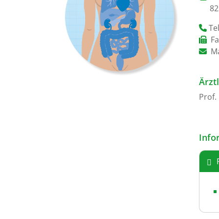
82
Tel
Fa
Ma
Ärzt
Prof.
Info