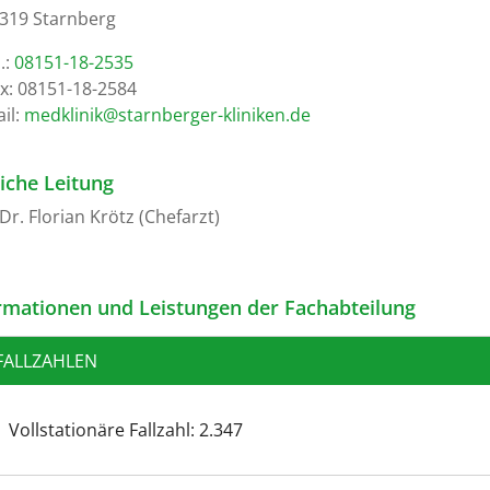
319 Starnberg
.:
08151-18-2535
x: 08151-18-2584
il:
ed.nekinilk-regrebnrats@kinilkdem
liche Leitung
 Dr. Florian Krötz (Chefarzt)
rmationen und Leistungen der Fachabteilung
FALLZAHLEN
Vollstationäre Fallzahl: 2.347