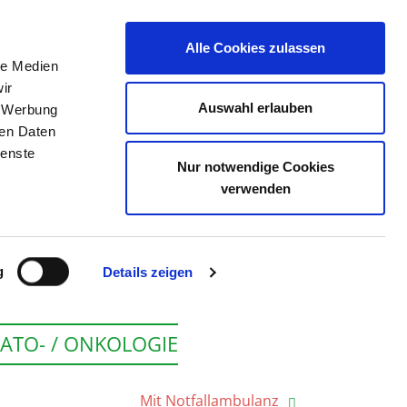
Alle Cookies zulassen
le Medien
E
DAS KRS
STELLENBÖRSE
KONTAKT
ir
Auswahl erlauben
, Werbung
ren Daten
ienste
Nur notwendige Cookies
BERG
verwenden
g
Details zeigen
ATO- / ONKOLOGIE
Mit Notfallambulanz